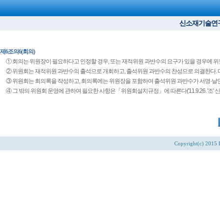
신소재기술연구소 규
제6조의6(회의)
①
회의는 위원장이 필요하다고 인정할 경우, 또는 재적위원 과반수의 요구가 있을 경우에 위
②
위원회는 재적위원 과반수의 출석으로 개회하고, 출석위원 과반수의 찬성으로 의결한다. 
③
위원회는 회의록을 작성하고, 회의록에는 위원장을 포함하여 출석위원 과반수가 서명·날
④
그 밖의 위원회 운영에 관하여 필요한 사항은「위원회설치규정」에 따른다('11.9.26. '조' 신
Copyright(c) 2015 D