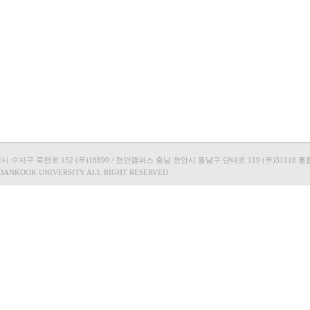
지구 죽전로 152 (우)16890 / 천안캠퍼스 충남 천안시 동남구 단대로 119 (우)31116 통합콜
 DANKOOK UNIVERSITY ALL RIGHT RESERVED