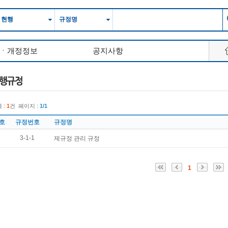
현행
규정명
제ㆍ개정정보
공지사항
 :
1
건
페이지 :
1/1
호
규정번호
규정명
1
3-1-1
제규정 관리 규정
1