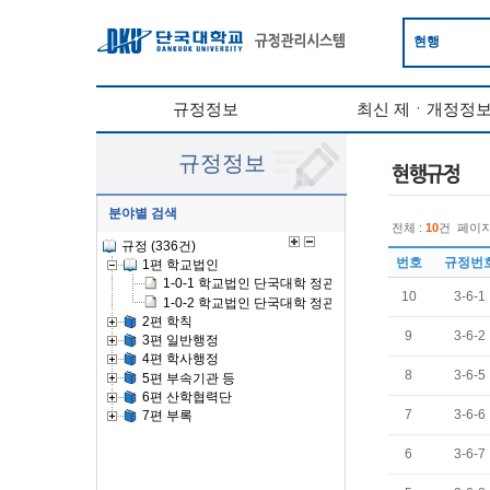
현행
규정정보
최신 제ㆍ개정정
규정정보
분야별 검색
전체 :
10
건
페이지
번호
규정번
10
3-6-1
9
3-6-2
8
3-6-5
7
3-6-6
6
3-6-7