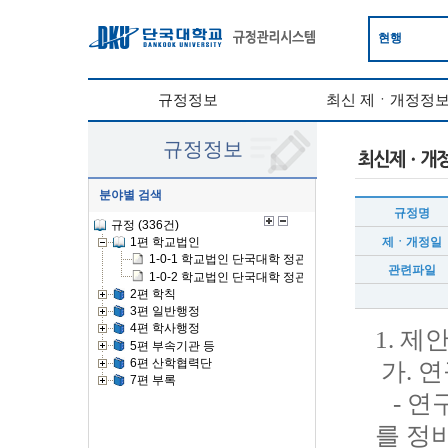
현행
규정정보
최신 제ㆍ개정정
규정정보
분야별 검색
규정명
제ㆍ개정일
관련파일
1. 제
가. 
- 연
를 정