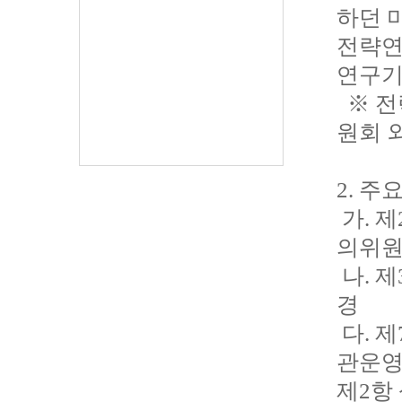
하던 
전략연
연구기
※ 전략
원회 외
2. 주
가. 
의위원
나. 
경
다. 
관운영
제2항