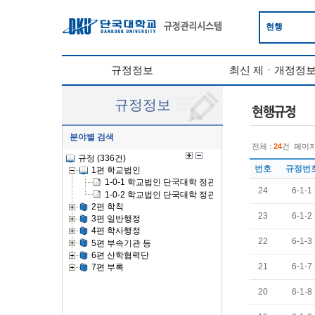
현행
규정정보
최신 제ㆍ개정정
규정정보
분야별 검색
전체 :
24
건
페이지
번호
규정번
24
6-1-1
23
6-1-2
22
6-1-3
21
6-1-7
20
6-1-8