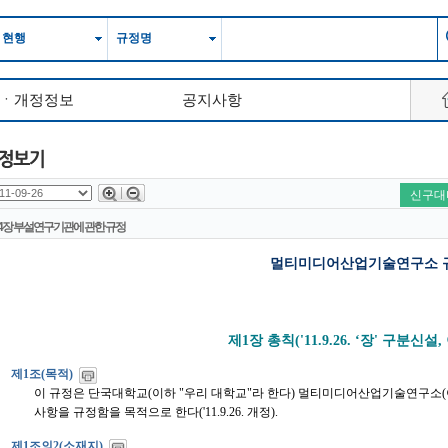
현행
규정명
제ㆍ개정정보
공지사항
신구대
4장 부설연구기관에 관한 규정