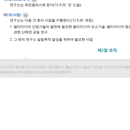
지구 죽전로 152 (우)16890 / 천안캠퍼스 충남 천안시 동남구 단대로 119 (우)31116 통합콜
 DANKOOK UNIVERSITY ALL RIGHT RESERVED